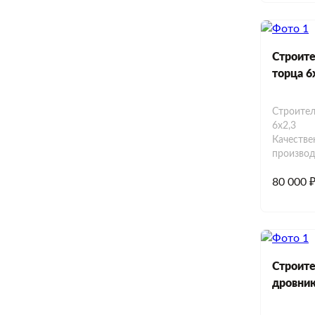
Строите
торца 6
Строител
6х2,3
Качестве
производ
80 000 
Строите
дровни