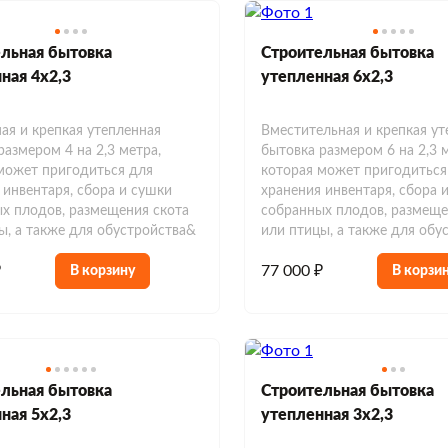
льная бытовка
Строительная бытовка
ная 4х2,3
утепленная 6х2,3
ая и крепкая утепленная
Вместительная и крепкая ут
размером 4 на 2,3 метра,
бытовка размером 6 на 2,3 
может пригодиться для
которая может пригодиться
 инвентаря, сбора и сушки
хранения инвентаря, сбора 
х плодов, размещения скота
собранных плодов, размеще
ы, а также для обустройства&
или птицы, а также для обу
₽
77 000 ₽
В корзину
В корзи
льная бытовка
Строительная бытовка
ная 5х2,3
утепленная 3х2,3