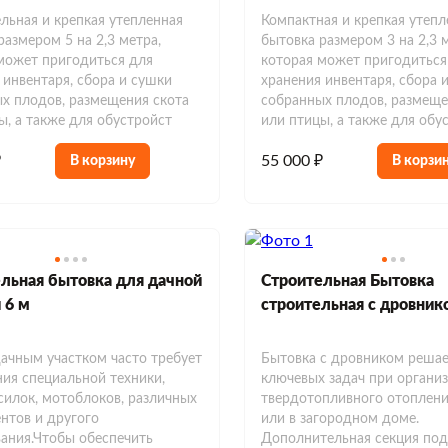
льная и крепкая утепленная
Компактная и крепкая утепл
размером 5 на 2,3 метра,
бытовка размером 3 на 2,3 
может пригодиться для
которая может пригодиться
 инвентаря, сбора и сушки
хранения инвентаря, сбора 
х плодов, размещения скота
собранных плодов, размеще
ы, а также для обустройст
или птицы, а также для обу
₽
55 000 ₽
В корзину
В корзи
льная бытовка для дачной
Строительная Бытовка
 6 м
строительная с дровник
дачным участком часто требует
Бытовка с дровником решае
ия специальной техники,
ключевых задач при органи
силок, мотоблоков, различных
твердотопливного отоплени
нтов и другого
или в загородном доме.
ания.Чтобы обеспечить
Дополнительная секция под