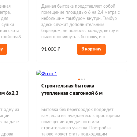
енная
Данная бытовка представляет собой
метра,
помещение площадью 6 на 2,4 метра с
 для
небольшим тамбуром внутри. Тамбур
и сушки
здесь служит дополнительным
ния скота
барьером, не позволяя холоду, ветру и
стройства&
пыли проникнуть в бытовку, и о
91 000 ₽
ну
В корзину
Строительная бытовка
ом 6х2,3
утепленная с вагонкой 6 м
т одну из
Бытовка без перегородок подойдет
зации
вам, если вы нуждаетесь в просторном
я на даче
помещении для дачного или
строительного участка. Постройка
 дрова
также может стать подходящим