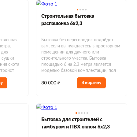
Строительная бытовка
распашонка 6х2,3
епленная
Бытовка без перегородок подойдет
метра,
вам, если вы нуждаетесь в просторном
 для
помещении для дачного или
и сушки
строительного участка. Бытовка
ния скота
площадью 6 на 2,3 метра является
стройст
моделью базовой комплектации, пол
80 000 ₽
ну
В корзину
Бытовка для строителей с
тамбуром и ПВХ окном 6х2,3