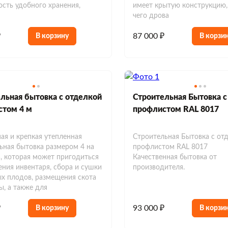
сть удобного хранения,
имеет крытую конструкцию, 
чего дрова
₽
87 000 ₽
В корзину
В корзи
льная бытовка с отделкой
Строительная Бытовка с
стом 4 м
профлистом RAL 8017
ая и крепкая утепленная
Строительная Бытовка с от
ьная бытовка размером 4 на
профлистом RAL 8017
а, которая может пригодиться
Качественная бытовка от
ения инвентаря, сбора и сушки
производителя.
х плодов, размещения скота
ы, а также для
₽
93 000 ₽
В корзину
В корзи